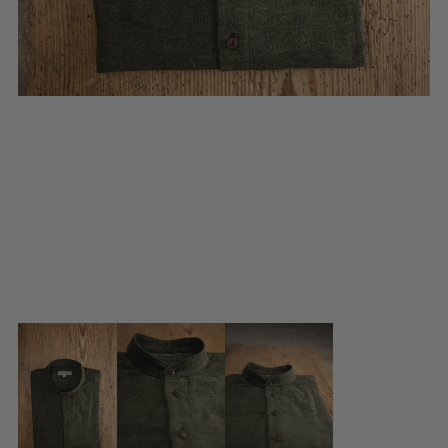
BLUSENKLEIDER
DIRNDLBLUSEN
DIRNDLSCHÜRZEN
DIRNDL
STRICKJANKER
TRACHTENRÖCKE
HÜTE
KINDER
MODE & ARBEITSGWAND
MÄNNER
SHIRTS
PARKA
PULLOVER
HOSEN
FRAUEN
PARKA
PULLOVER