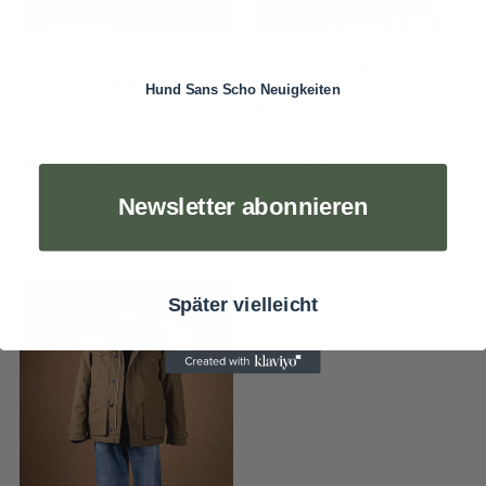
Strickjacke ocker Max
Hemd moosgrün -
Rohr & GRP
klassischer Schnitt, 100%
Hund Sans Scho Neuigkeiten
Baumwolle
Max Rohr & GRP Short Jacket
A ocker, 100% Merinowolle
Hemd moosgrün, 100%
499,00
€
Baumwolle
139,00
€
Newsletter abonnieren
Später vielleicht