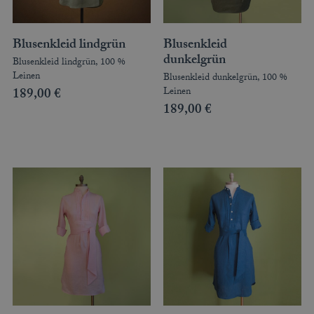
ACCESSOIRES
MÜTZEN
Blusenkleid lindgrün
Blusenkleid
dunkelgrün
Blusenkleid lindgrün, 100 %
GUTSCHEIN
Leinen
Blusenkleid dunkelgrün, 100 %
Leinen
189,00
€
STAMMHAUS
189,00
€
TEAM
KOOPERATIONEN
HÄNDLER
LOOKBOOK