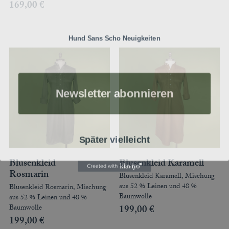
169,00
€
Hund Sans Scho Neuigkeiten
Newsletter abonnieren
Später vielleicht
Blusenkleid
Blusenkleid Karamell
Rosmarin
Blusenkleid Karamell, Mischung
aus 52 % Leinen und 48 %
Blusenkleid Rosmarin, Mischung
Baumwolle
aus 52 % Leinen und 48 %
Baumwolle
199,00
€
199,00
€