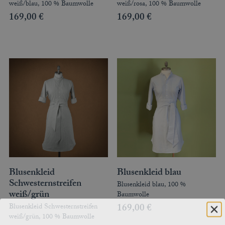
weiß/blau, 100 % Baumwolle
weiß/rosa, 100 % Baumwolle
169,00
€
169,00
€
Blusenkleid
Blusenkleid blau
Schwesternstreifen
Blusenkleid blau, 100 %
weiß/grün
Baumwolle
169,00
€
Blusenkleid Schwesternstreifen
weiß/grün, 100 % Baumwolle