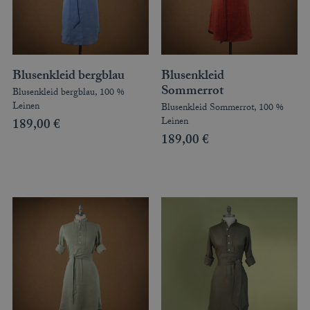
BLUSENKLEIDER
DIRNDLBLUSEN
DIRNDLSCHÜRZEN
DIRNDL
STRICKJANKER
Blusenkleid bergblau
Blusenkleid
TRACHTENRÖCKE
Sommerrot
Blusenkleid bergblau, 100 %
HÜTE
Leinen
Blusenkleid Sommerrot, 100 %
Leinen
KINDER
189,00
€
189,00
€
MODE & ARBEITSGWAND
MÄNNER
SHIRTS
PARKA
PULLOVER
HOSEN
FRAUEN
PARKA
PULLOVER