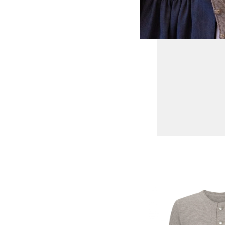
STRICKJANKER
TRACHTENRÖCKE
HÜTE
KINDER
MODE & ARBEITSGWAND
MÄNNER
SHIRTS
PARKA
PULLOVER
HOSEN
FRAUEN
PARKA
PULLOVER
ACCESSOIRES
MÜTZEN
GUTSCHEIN
STAMMHAUS