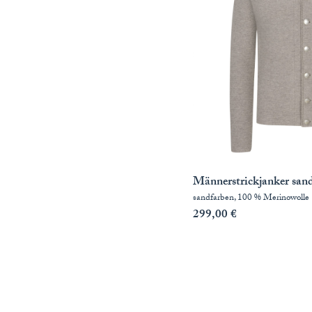
TEAM
KOOPERATIONEN
HÄNDLER
LOOKBOOK
Männerstrickjanker san
sandfarben, 100 % Merinowolle
299,00
€