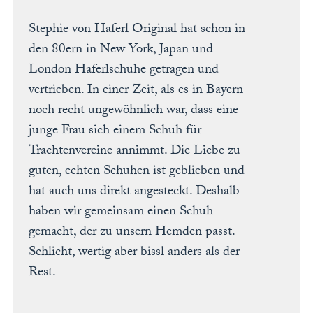
BLUSENKLEIDER
DIRNDLBLUSEN
Stephie von Haferl Original hat schon in
DIRNDLSCHÜRZEN
den 80ern in New York, Japan und
DIRNDL
London Haferlschuhe getragen und
STRICKJANKER
TRACHTENRÖCKE
vertrieben. In einer Zeit, als es in Bayern
HÜTE
noch recht ungewöhnlich war, dass eine
KINDER
junge Frau sich einem Schuh für
Trachtenvereine annimmt. Die Liebe zu
MODE & ARBEITSGWAND
guten, echten Schuhen ist geblieben und
MÄNNER
hat auch uns direkt angesteckt. Deshalb
SHIRTS
haben wir gemeinsam einen Schuh
PARKA
gemacht, der zu unsern Hemden passt.
PULLOVER
Schlicht, wertig aber bissl anders als der
HOSEN
Rest.
FRAUEN
PARKA
PULLOVER