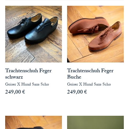
ACCESSOIRES
MÜTZEN
GUTSCHEIN
STAMMHAUS
TEAM
Trachtenschuh Feger
Trachtenschuh Feger
KOOPERATIONEN
schwarz
Buche
Goiser X Hund Sans Scho
Goiser X Hund Sans Scho
HÄNDLER
249,00
€
249,00
€
LOOKBOOK