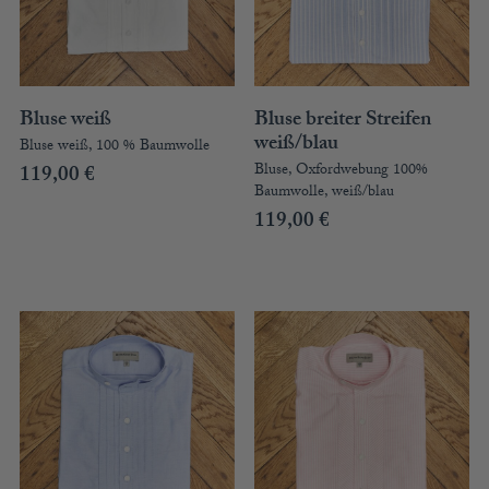
BLUSENKLEIDER
DIRNDLBLUSEN
DIRNDLSCHÜRZEN
DIRNDL
STRICKJANKER
Bluse weiß
Bluse breiter Streifen
TRACHTENRÖCKE
weiß/blau
Bluse weiß, 100 % Baumwolle
HÜTE
Bluse, Oxfordwebung 100%
119,00
€
Baumwolle, weiß/blau
KINDER
119,00
€
MODE & ARBEITSGWAND
MÄNNER
SHIRTS
PARKA
PULLOVER
HOSEN
FRAUEN
PARKA
PULLOVER