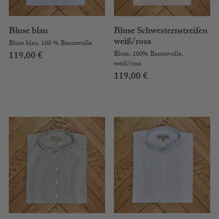
ACCESSOIRES
MÜTZEN
Bluse blau
Bluse Schwesternstreifen
weiß/rosa
Bluse blau, 100 % Baumwolle
GUTSCHEIN
Bluse, 100% Baumwolle,
119,00
€
weiß/rosa
STAMMHAUS
119,00
€
TEAM
KOOPERATIONEN
HÄNDLER
LOOKBOOK