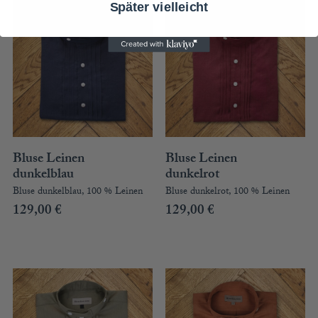
Später vielleicht
Bluse Leinen
Bluse Leinen
dunkelblau
dunkelrot
Bluse dunkelblau, 100 % Leinen
Bluse dunkelrot, 100 % Leinen
129,00
€
129,00
€