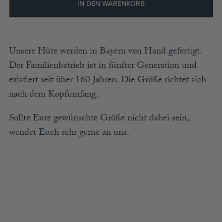
IN DEN WARENKORB
ACCESSOIRES
MÜTZEN
GUTSCHEIN
Unsere Hüte werden in Bayern von Hand gefertigt.
Der Familienbetrieb ist in fünfter Generation und
STAMMHAUS
existiert seit über 160 Jahren. Die Größe richtet sich
nach dem Kopfumfang.
TEAM
Sollte Eure gewünschte Größe nicht dabei sein,
KOOPERATIONEN
wendet Euch sehr gerne an uns.
HÄNDLER
LOOKBOOK