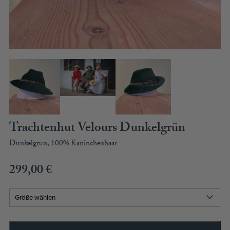
BLUSENKLEIDER
DIRNDLBLUSEN
DIRNDLSCHÜRZEN
DIRNDL
STRICKJANKER
TRACHTENRÖCKE
HÜTE
KINDER
MODE & ARBEITSGWAND
Trachtenhut Velours Dunkelgrün
MÄNNER
Dunkelgrün, 100% Kaninchenhaar
SHIRTS
PARKA
299,00
€
PULLOVER
HOSEN
FRAUEN
PARKA
PULLOVER