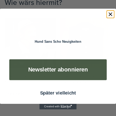
Wie wärs hiermit?
Hund Sans Scho Neuigkeiten
Newsletter abonnieren
Trachtenhut Velours
Trachtenhemd tiefblau –
Grau
klassischer Schnitt
Grau, 100% Kaninchenhaar
Trachtenhemd, tiefblau, 100%
299,00
€
Baumwolle
Später vielleicht
129,00
€