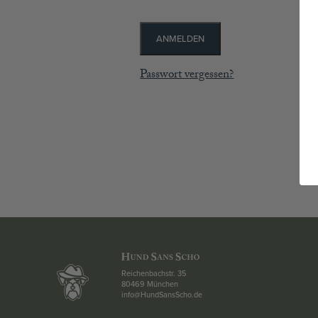
STRICKJANKER
TRACHTENRÖCKE
HÜTE
ANMELDEN
KINDER
Passwort vergessen?
MODE & ARBEITSGWAND
MÄNNER
SHIRTS
PARKA
PULLOVER
HOSEN
FRAUEN
PARKA
PULLOVER
ACCESSOIRES
MÜTZEN
GUTSCHEIN
Reichenbachstr. 35
STAMMHAUS
80469 München
info@HundSansScho.de