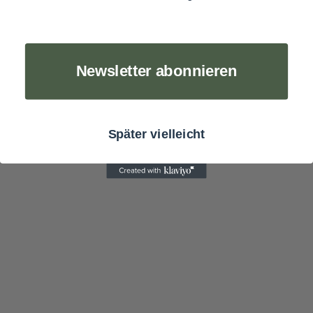
ACCESSOIRES
MÜTZEN
GUTSCHEIN
Newsletter abonnieren
STAMMHAUS
Später vielleicht
TEAM
KOOPERATIONEN
HÄNDLER
LOOKBOOK