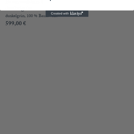
Baumwolldirndl
dunkelgrün
dunkelgrün, 100 % Baumwolle
599,00
€