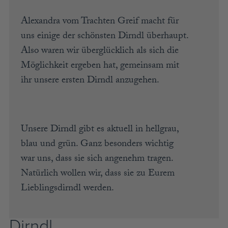
BLUSENKLEIDER
DIRNDLBLUSEN
Alexandra vom Trachten Greif macht für
DIRNDLSCHÜRZEN
uns einige der schönsten Dirndl überhaupt.
DIRNDL
Also waren wir überglücklich als sich die
STRICKJANKER
TRACHTENRÖCKE
Möglichkeit ergeben hat, gemeinsam mit
HÜTE
ihr unsere ersten Dirndl anzugehen.
KINDER
MODE & ARBEITSGWAND
Unsere Dirndl gibt es aktuell in hellgrau,
MÄNNER
blau und grün. Ganz besonders wichtig
SHIRTS
war uns, dass sie sich angenehm tragen.
PARKA
PULLOVER
Natürlich wollen wir, dass sie zu Eurem
HOSEN
Lieblingsdirndl werden.
FRAUEN
PARKA
Dirndl
PULLOVER