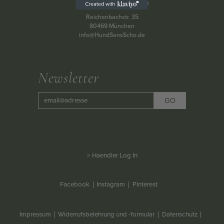
ACCESSOIRES
Reichenbachstr. 35
MÜTZEN
80469 München
info@HundSansScho.de
GUTSCHEIN
STAMMHAUS
Newsletter
TEAM
KOOPERATIONEN
HÄNDLER
> Haendler Log In
LOOKBOOK
Facebook
Instagram
Pinterest
Impressum
Widerrufsbelehrung und -formular
Datenschutz