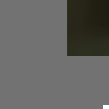
STRICKJANKER
TRACHTENRÖCKE
HÜTE
KINDER
MODE & ARBEITSGWAND
MÄNNER
SHIRTS
PARKA
PULLOVER
HOSEN
FRAUEN
PARKA
PULLOVER
ACCESSOIRES
MÜTZEN
GUTSCHEIN
STAMMHAUS