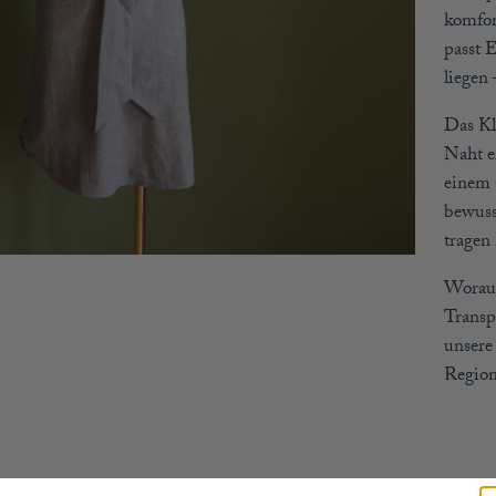
komfor
passt 
liegen 
Das Kle
Naht e
einem 
bewusst
tragen
Worauf
Transp
unsere
Region