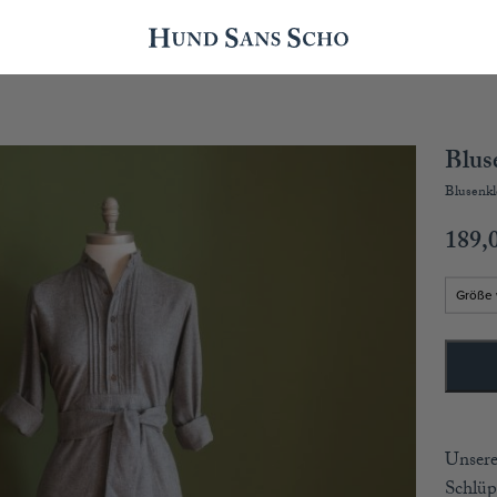
Blus
Blusenkl
189,
Unsere
Schlüp