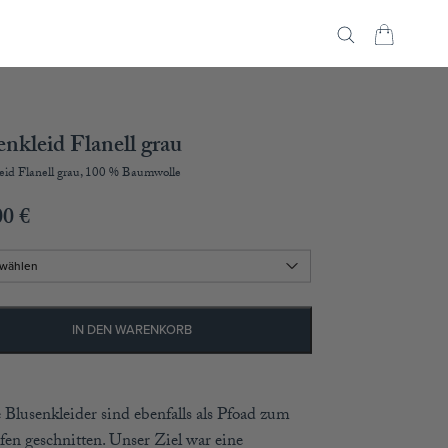
enkleid Flanell grau
eid Flanell grau, 100 % Baumwolle
00
€
IN DEN WARENKORB
 Blusenkleider sind ebenfalls als Pfoad zum
fen geschnitten. Unser Ziel war eine