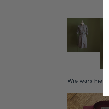
TEAM
KOOPERATIONEN
HÄNDLER
LOOKBOOK
Wie wärs hierm