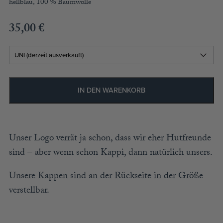
hellblau, 100 % Baumwolle
ACCESSOIRES
MÜTZEN
35,00
€
GUTSCHEIN
STAMMHAUS
IN DEN WARENKORB
TEAM
KOOPERATIONEN
Unser Logo verrät ja schon, dass wir eher Hutfreunde
HÄNDLER
sind – aber wenn schon Kappi, dann natürlich unsers.
LOOKBOOK
Unsere Kappen sind an der Rückseite in der Größe
verstellbar.