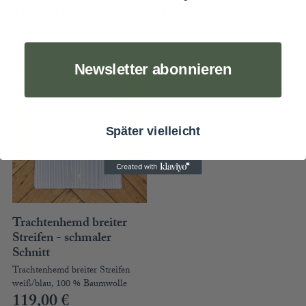
129,00
€
129,00
€
Newsletter abonnieren
Später vielleicht
Trachtenhemd breiter
Streifen - schmaler
Schnitt
Trachtenhemd breiter Streifen
weiß/blau, 100 % Baumwolle
119,00
€