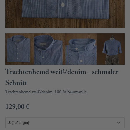
BLUSENKLEIDER
DIRNDLBLUSEN
DIRNDLSCHÜRZEN
DIRNDL
STRICKJANKER
TRACHTENRÖCKE
HÜTE
KINDER
MODE & ARBEITSGWAND
Trachtenhemd weiß/denim - schmaler
MÄNNER
Schnitt
SHIRTS
PARKA
Trachtenhemd weiß/denim, 100 % Baumwolle
PULLOVER
HOSEN
129,00
€
FRAUEN
PARKA
PULLOVER