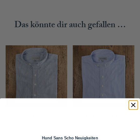
Das könnte dir auch gefallen …
Trachtenhemd weiß/blau
Trachtenhemd fein/blau
- schmaler Schnitt
- schmaler Schnitt
Trachtenhemd weiß/blau, 100 %
Trachtenhemd fein/blau, 60 %
Baumwolle
Baumwolle 40% recycelte PES
Hund Sans Scho Neuigkeiten