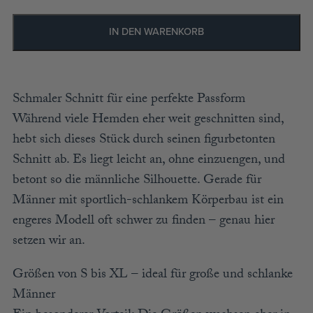
ACCESSOIRES
MÜTZEN
IN DEN WARENKORB
GUTSCHEIN
Schmaler Schnitt für eine perfekte Passform
STAMMHAUS
Während viele Hemden eher weit geschnitten sind,
hebt sich dieses Stück durch seinen figurbetonten
Schnitt ab. Es liegt leicht an, ohne einzuengen, und
TEAM
betont so die männliche Silhouette. Gerade für
KOOPERATIONEN
Männer mit sportlich-schlankem Körperbau ist ein
HÄNDLER
engeres Modell oft schwer zu finden – genau hier
LOOKBOOK
setzen wir an.
Größen von S bis XL – ideal für große und schlanke
Männer