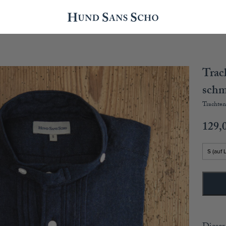
Trach
schm
Trachtenh
129,