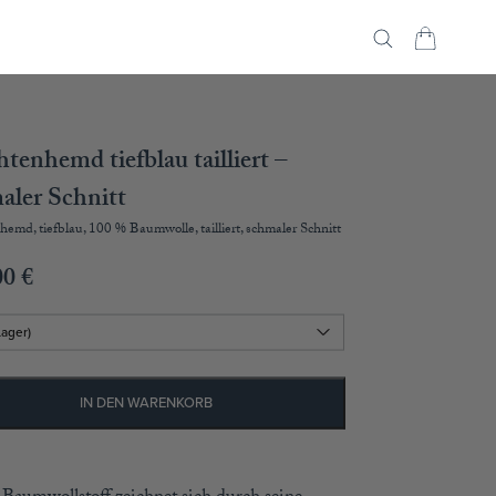
tenhemd tiefblau tailliert –
aler Schnitt
emd, tiefblau, 100 % Baumwolle, tailliert, schmaler Schnitt
00
€
IN DEN WARENKORB