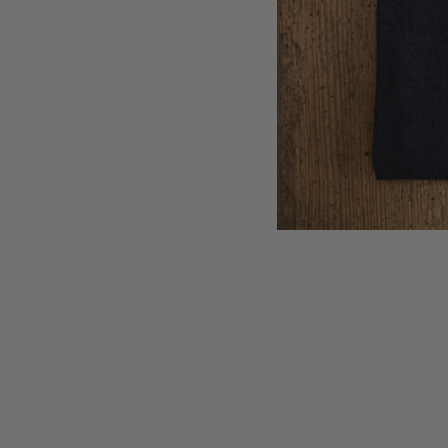
STRICKJANKER
TRACHTENRÖCKE
HÜTE
KINDER
MODE & ARBEITSGWAND
MÄNNER
SHIRTS
PARKA
PULLOVER
HOSEN
FRAUEN
PARKA
PULLOVER
ACCESSOIRES
MÜTZEN
GUTSCHEIN
STAMMHAUS