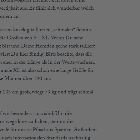
 Baumwollstoff zeichnet sich durch seine
rtigkeit aus. Er fühlt sich wunderbar weich
quem an.
serem knackig taillierten „schmalen“ Schnitt
die Größen von S – XL. Wenn Du sehr
k bist und Deine Hemden gerne stark tailliert
 wirst Du hier fündig. Bitte beachte, dass die
 eher in der Länge als in der Weite wachsen.
hmale XL ist also schon eine lange Größe für
ke Männer über 190 cm.
t 183 cm groß, wiegt 73 kg und trägt schmal
 wir besonders stolz sind: Um die
ortwege kurz zu halten, stammt die
lle für unsere Pfoad aus Spanien. Außerdem
s nach internationalen Standards nachhaltig