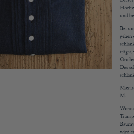
Dieser
Hochwe
und be
Bei un
gehen 
schlan
trägst,
Größen
Das sc
schlan
Max is
M.
Worauf
Transp
Baumwo
wird e