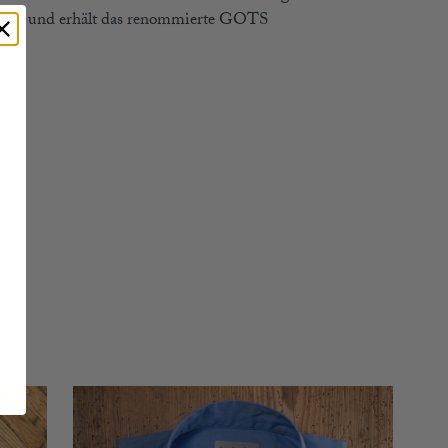
iert und erhält das renommierte GOTS
kat.