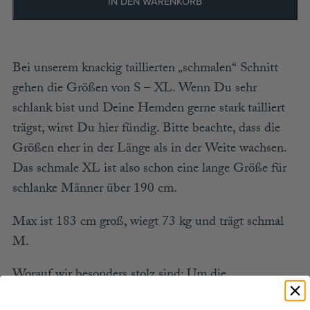
IN DEN WARENKORB
Bei unserem knackig taillierten „schmalen“ Schnitt
gehen die Größen von S – XL. Wenn Du sehr
schlank bist und Deine Hemden gerne stark tailliert
trägst, wirst Du hier fündig. Bitte beachte, dass die
Größen eher in der Länge als in der Weite wachsen.
Das schmale XL ist also schon eine lange Größe für
schlanke Männer über 190 cm.
Max ist 183 cm groß, wiegt 73 kg und trägt schmal
M.
Worauf wir besonders stolz sind: Um die
Transportwege kurz zu halten, stammt das Flanell für