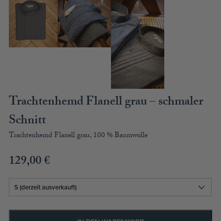
ACCESSOIRES
MÜTZEN
GUTSCHEIN
STAMMHAUS
Trachtenhemd Flanell grau – schmaler
TEAM
Schnitt
KOOPERATIONEN
Trachtenhemd Flanell grau, 100 % Baumwolle
HÄNDLER
129,00
€
LOOKBOOK