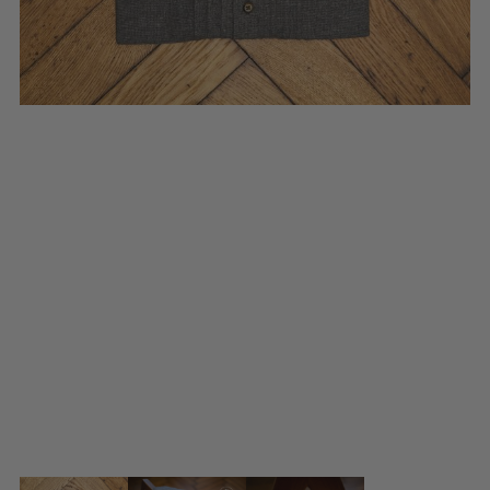
BLUSENKLEIDER
DIRNDLBLUSEN
DIRNDLSCHÜRZEN
DIRNDL
STRICKJANKER
TRACHTENRÖCKE
HÜTE
KINDER
MODE & ARBEITSGWAND
MÄNNER
SHIRTS
PARKA
PULLOVER
HOSEN
FRAUEN
PARKA
PULLOVER