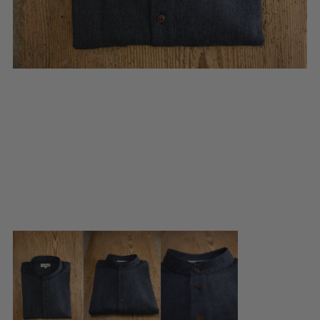
BLUSENKLEIDER
DIRNDLBLUSEN
DIRNDLSCHÜRZEN
DIRNDL
STRICKJANKER
TRACHTENRÖCKE
HÜTE
KINDER
MODE & ARBEITSGWAND
MÄNNER
SHIRTS
PARKA
PULLOVER
HOSEN
FRAUEN
PARKA
PULLOVER