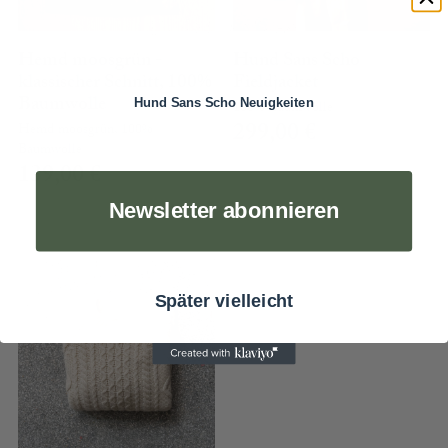
Hemd moosgrün -
Hund Sans Scho
klassischer Schnitt, 100%
Fieldjacket
Baumwolle
100% Baumwolle
Hund Sans Scho Neuigkeiten
299,00
€
Hemd moosgrün, 100%
Baumwolle
139,00
€
Newsletter abonnieren
Später vielleicht