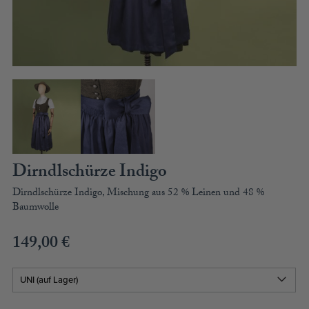
BLUSENKLEIDER
DIRNDLBLUSEN
DIRNDLSCHÜRZEN
DIRNDL
STRICKJANKER
TRACHTENRÖCKE
HÜTE
KINDER
MODE & ARBEITSGWAND
Dirndlschürze Indigo
MÄNNER
Dirndlschürze Indigo, Mischung aus 52 % Leinen und 48 %
SHIRTS
Baumwolle
PARKA
PULLOVER
149,00
€
HOSEN
FRAUEN
PARKA
PULLOVER