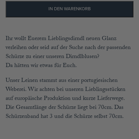
ACCESSOIRES
IN DEN WARENKORB
MÜTZEN
GUTSCHEIN
Ihr wollt Euerem Lieblingsdirndl neuen Glanz
STAMMHAUS
verleihen oder seid auf der Suche nach der passenden
Schürze zu einer unseren Dirndlblusen?
Da hätten wir etwas für Euch.
TEAM
Unser Leinen stammt aus einer portugiesischen
KOOPERATIONEN
Weberei. Wir achten bei unseren Lieblingsstücken
HÄNDLER
auf europäische Produktion und kurze Lieferwege.
LOOKBOOK
Die Gesamtlänge der Schürze liegt bei 70cm. Das
Schürzenband hat 3 und die Schürze selbst 70cm.