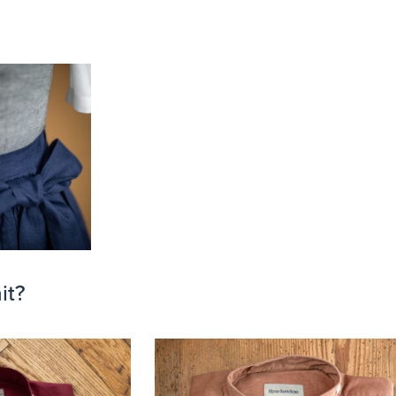
Hund Sans Scho Neuigkeiten
Newsletter abonnieren
it?
Später vielleicht