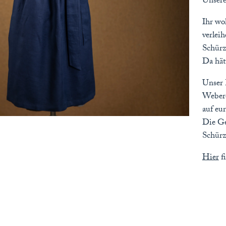
Unsere
Ihr wo
verlei
Schürz
Da hät
Unser 
Webere
auf eu
Die Ge
Schürz
Hier
f