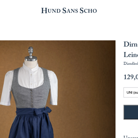
Dirn
Lein
Dirndlsc
129,