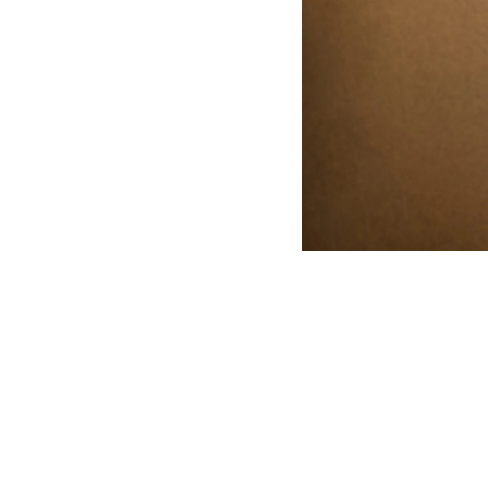
STRICKJANKER
TRACHTENRÖCKE
HÜTE
KINDER
MODE & ARBEITSGWAND
MÄNNER
SHIRTS
PARKA
PULLOVER
HOSEN
FRAUEN
PARKA
PULLOVER
ACCESSOIRES
MÜTZEN
GUTSCHEIN
STAMMHAUS