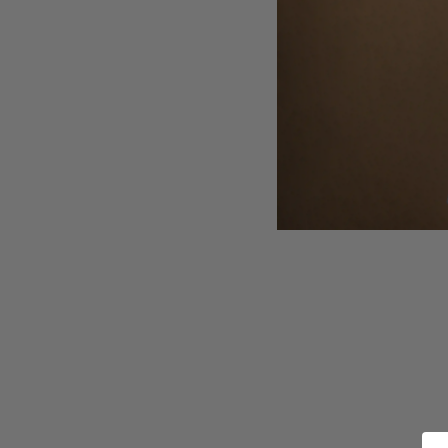
STRICKJANKER
TRACHTENRÖCKE
HÜTE
KINDER
MODE & ARBEITSGWAND
MÄNNER
SHIRTS
PARKA
PULLOVER
HOSEN
FRAUEN
PARKA
PULLOVER
ACCESSOIRES
MÜTZEN
GUTSCHEIN
STAMMHAUS