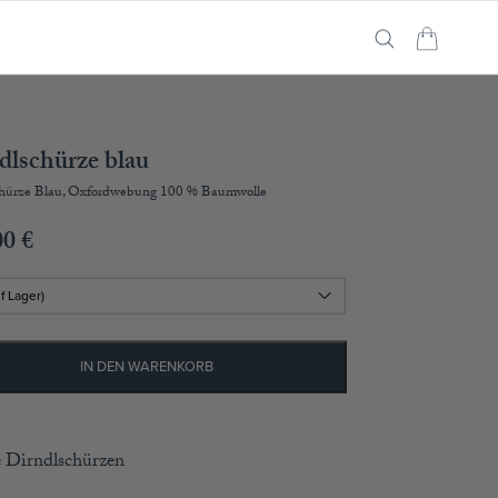
dlschürze blau
chürze Blau, Oxfordwebung 100 % Baumwolle
00
€
IN DEN WARENKORB
 Dirndlschürzen