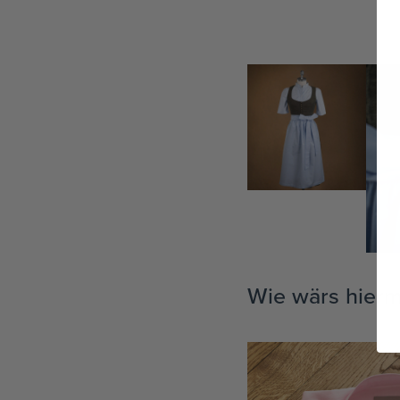
TEAM
KOOPERATIONEN
HÄNDLER
LOOKBOOK
Wie wärs hierm