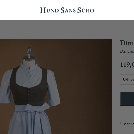
Dirn
Dirndls
119,
Unsere