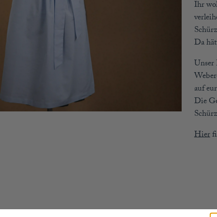
Ihr wo
verlei
Schürz
Da hät
Unser 
Webere
auf eu
Die Ge
Schürz
Hier
f