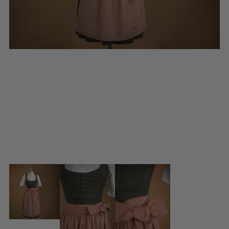
BLUSENKLEIDER
DIRNDLBLUSEN
DIRNDLSCHÜRZEN
DIRNDL
STRICKJANKER
TRACHTENRÖCKE
HÜTE
KINDER
MODE & ARBEITSGWAND
MÄNNER
SHIRTS
PARKA
PULLOVER
HOSEN
FRAUEN
PARKA
PULLOVER