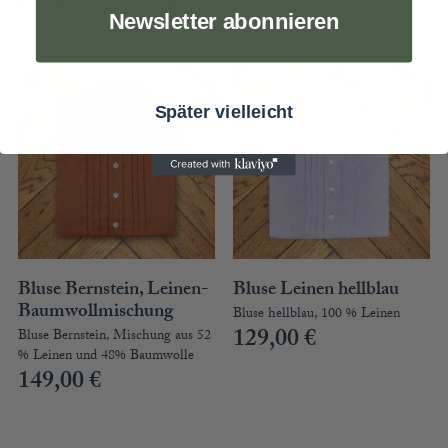
Wie wärs hiermit?
Newsletter abonnieren
Später vielleicht
Bluse Bernstein, Leinen-
Bluse Leinen hellblau
Baumwollmischung
Bluse hellblau, 100 % Leinen
129,00
€
Bluse Bernstein, Mischung aus 52
% Leinen und 48% Baumwolle
149,00
€