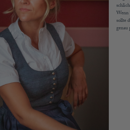
schlic
Wenn b
sollte
genau 