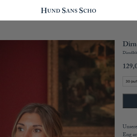
Dirn
Dirndlbl
129,
Unsere
Eng an