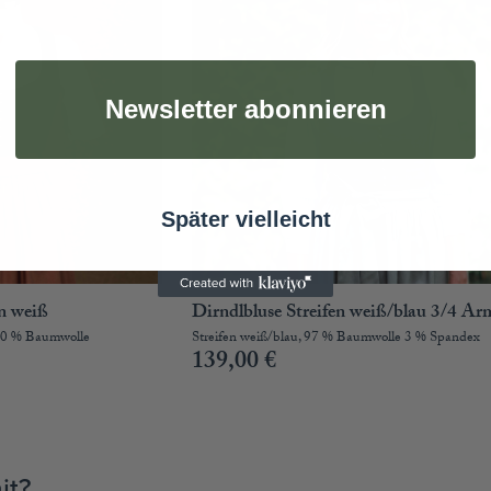
Newsletter abonnieren
Später vielleicht
in weiß
Dirndlbluse Streifen weiß/blau 3/4 Ar
100 % Baumwolle
Streifen weiß/blau, 97 % Baumwolle 3 % Spandex
139,00
€
it?