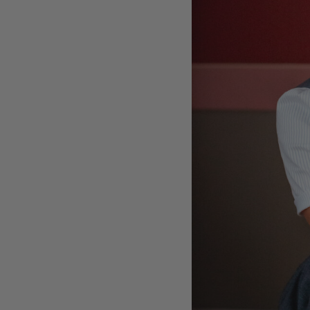
STRICKJANKER
TRACHTENRÖCKE
HÜTE
KINDER
MODE & ARBEITSGWAND
MÄNNER
SHIRTS
PARKA
PULLOVER
HOSEN
FRAUEN
PARKA
PULLOVER
ACCESSOIRES
MÜTZEN
GUTSCHEIN
STAMMHAUS