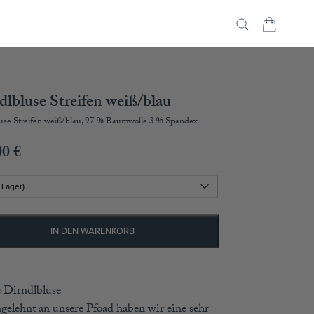
dlbluse Streifen weiß/blau
use Streifen weiß/blau, 97 % Baumwolle 3 % Spandex
00
€
IN DEN WARENKORB
 Dirndlbluse
gelehnt an unsere Pfoad haben wir eine sehr