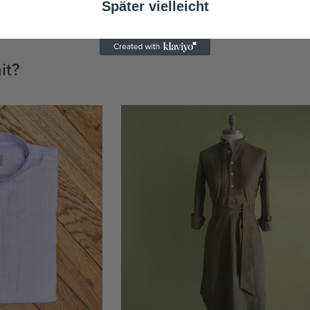
Später vielleicht
it?