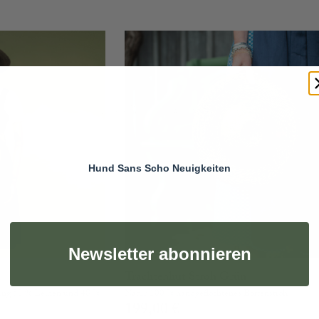
Hund Sans Scho Neuigkeiten
Newsletter abonnieren
n
Trachtenhut Stroh Grün
ung 52 % Leinen und 48 %
Natur, 100 % handgeflochtenes Bortenstroh
199,00
€