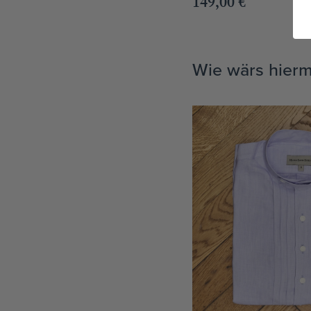
149,00
€
Wie wärs hierm