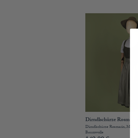
TEAM
KOOPERATIONEN
HÄNDLER
LOOKBOOK
Dirndlschürze Rosmari
Dirndlschürze Rosmarin, Misch
Baumwolle