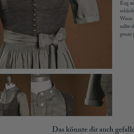
Eng an
schlic
Wenn b
sollte
genau 
Das könnte dir auch gefal