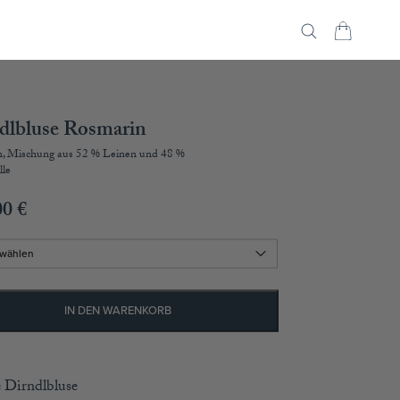
dlbluse Rosmarin
n, Mischung aus 52 % Leinen und 48 %
le
00
€
IN DEN WARENKORB
 Dirndlbluse