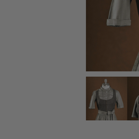
STRICKJANKER
TRACHTENRÖCKE
HÜTE
KINDER
MODE & ARBEITSGWAND
MÄNNER
SHIRTS
PARKA
PULLOVER
HOSEN
FRAUEN
PARKA
PULLOVER
ACCESSOIRES
MÜTZEN
GUTSCHEIN
STAMMHAUS