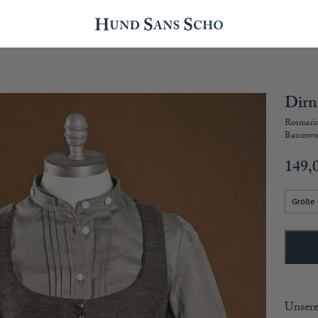
Dirn
Rosmari
Baumwol
149,
Unsere