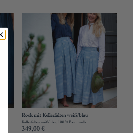
Rock mit Kellerfalten weiß/blau
Kellerfalten weiß/blau, 100 % Baumwolle
349,00
€