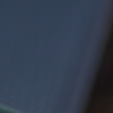
BLUSENKLEIDER
DIRNDLBLUSEN
DIRNDLSCHÜRZEN
DIRNDL
STRICKJANKER
TRACHTENRÖCKE
HÜTE
KINDER
MODE & ARBEITSGWAND
MÄNNER
SHIRTS
PARKA
PULLOVER
HOSEN
FRAUEN
PARKA
PULLOVER