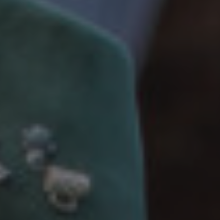
ACCESSOIRES
MÜTZEN
GUTSCHEIN
STAMMHAUS
TEAM
KOOPERATIONEN
HÄNDLER
LOOKBOOK